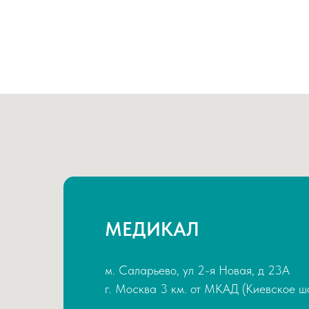
МЕДИКАЛ
м. Саларьево, ул 2-я Новая, д 23А
г. Москва 3 км. от МКАД (Киевское ш