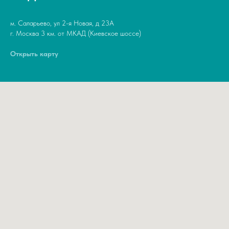
м. Саларьево, ул 2-я Новая, д 23А
г. Москва 3 км. от МКАД (Киевское шоссе)
Открыть карту