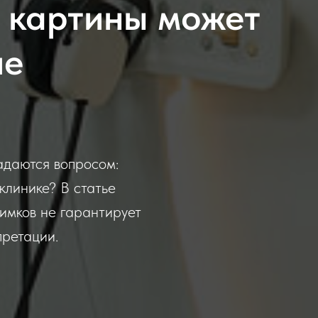
 картины может
ие
адаются вопросом:
клинике? В статье
имков не гарантирует
претации.