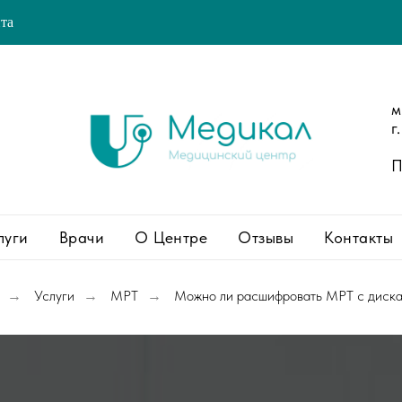
йта
м
г
П
луги
Врачи
О Центре
Отзывы
Контакты
Услуги
МРТ
Можно ли расшифровать МРТ с диска
→
→
→