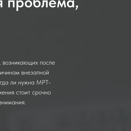
я проблема,
, возникающих после
ричинам внезапной
егда ли нужна МРТ-
мения стоит срочно
внимания.