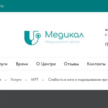
йта
м
г
П
луги
Врачи
О Центре
Отзывы
Контакты
я
Услуги
МРТ
Слабость в ноге и подкашивание при
→
→
→