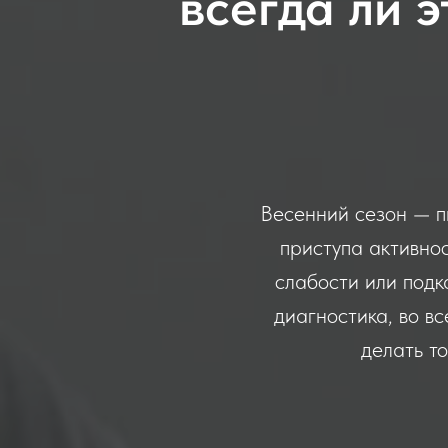
всегда ли 
Весенний сезон — п
приступа активно
слабости или подк
диагностика, во в
делать т