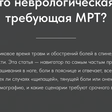
это неврологическа
требующая МРТ?
иковое время травм и обострений болей в спине
сти. Эта статья — навигатор по самым частым п
ашивания в ноге, боли в пояснице и отвечает, вс
сех ли случаях «щипащей», тянущей боли или оне
омографию, и какие сценарии требуют срочного 