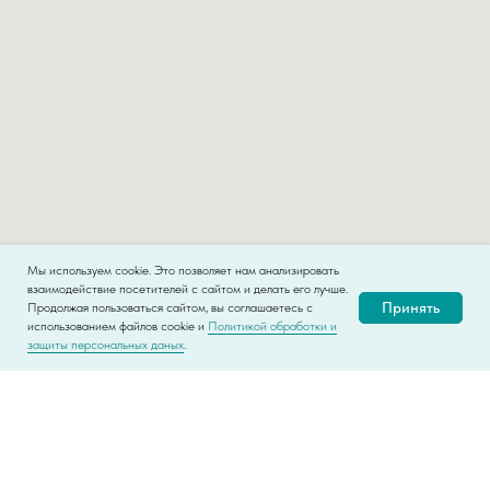
Мы используем cookie. Это позволяет нам анализировать
взаимодействие посетителей с сайтом и делать его лучше.
Принять
Продолжая пользоваться сайтом, вы соглашаетесь с
использованием файлов cookie и
Политикой обработки и
защиты персональных даных
.