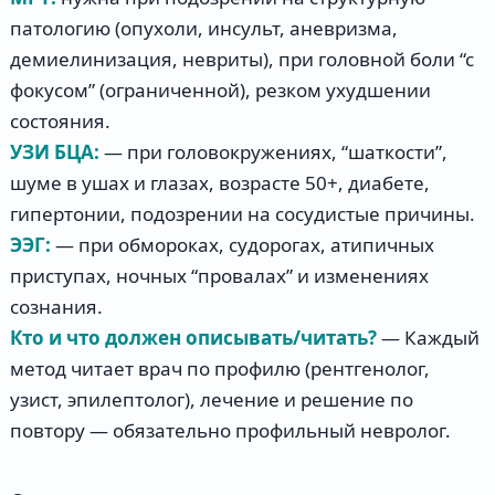
патологию (опухоли, инсульт, аневризма,
демиелинизация, невриты), при головной боли “с
фокусом” (ограниченной), резком ухудшении
состояния.
УЗИ БЦА:
— при головокружениях, “шаткости”,
шуме в ушах и глазах, возрасте 50+, диабете,
гипертонии, подозрении на сосудистые причины.
ЭЭГ:
— при обмороках, судорогах, атипичных
приступах, ночных “провалах” и изменениях
сознания.
Кто и что должен описывать/читать?
— Каждый
метод читает врач по профилю (рентгенолог,
узист, эпилептолог), лечение и решение по
повтору — обязательно профильный невролог.