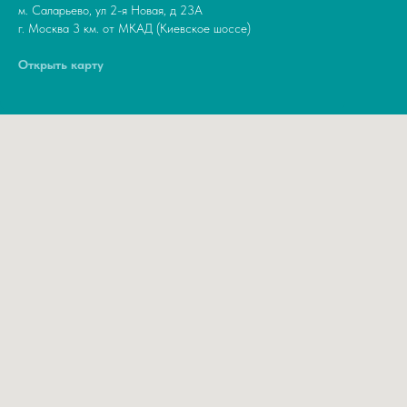
м. Саларьево, ул 2-я Новая, д 23А
г. Москва 3 км. от МКАД (Киевское шоссе)
Открыть карту