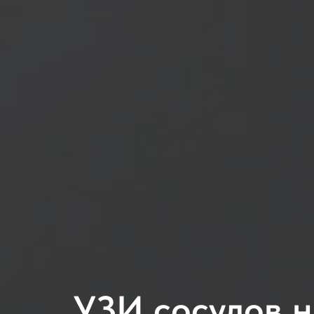
УЗИ сосудов н