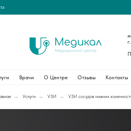
йта
м
г
П
луги
Врачи
О Центре
Отзывы
Контакты
лавная
Услуги
УЗИ
УЗИ сосудов нижних конечност
→
→
→